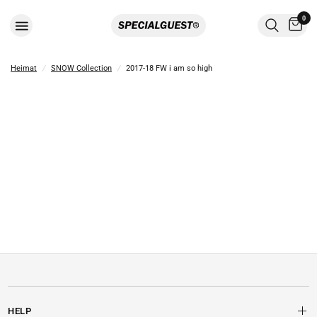
0
Heimat
/
SNOW Collection
/
2017-18 FW i am so high
HELP