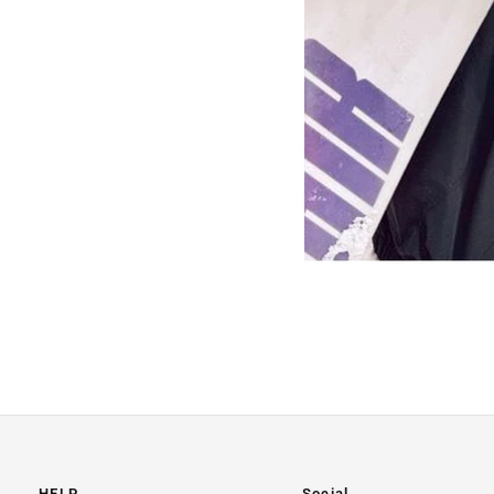
HELP
Social