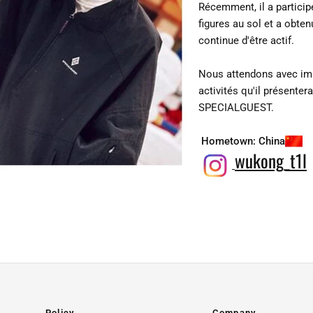
Récemment, il a particip
figures au sol et a obten
continue d'être actif.
Nous attendons avec imp
activités qu'il présenter
SPECIALGUEST.
Hometown:
China
wukong_t1l
Policy
Company