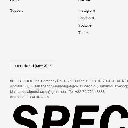
Support
Instagram
Facebook
Youtube
Tictok
SPECIALGUEST Inc. Company No: 187-06-00522 CEO: AHN YOUNG TAE
Address: B1, 22, Misagangbyeonhangang-ro 346beon-gil, Hanam-si, Gyeongg
specialguest.co.kr@gmail.com
+82-70-7764-3333
Mail:
Tel:
© 2026 SPECIALGUEST®