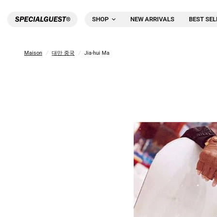
SHOP
NEW ARRIVALS
BEST SEL
Maison
/
대만 중국
/
Jia-hui Ma