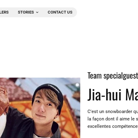
LERS
STORIES
CONTACT US
Team specialgues
Jia-hui M
C'est un snowboarder qui 
la façon dont il aime le
excellentes compétences