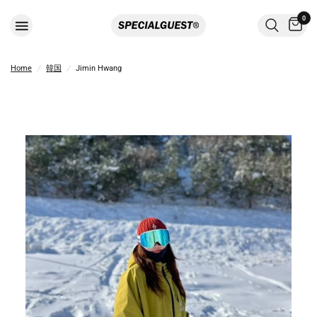
0
Home
/
韓国
/
Jimin Hwang