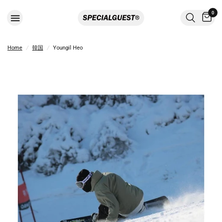
0
Home
/
韓国
/
Youngil Heo