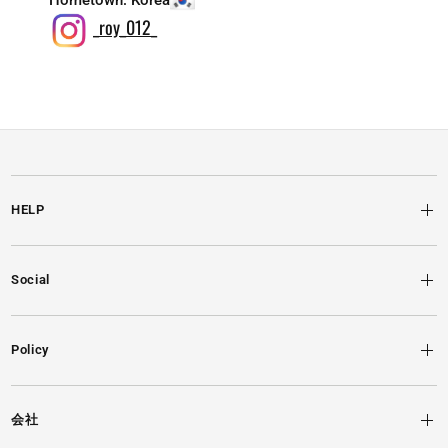
Hometown: Korea
_roy_012_
HELP
Social
Policy
会社