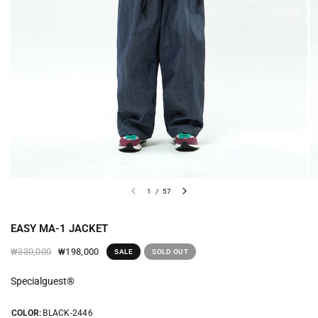
1
/
57
EASY MA-1 JACKET
₩198,000
₩330,000
SALE
SOLD OUT
Specialguest®
COLOR:
BLACK-2446