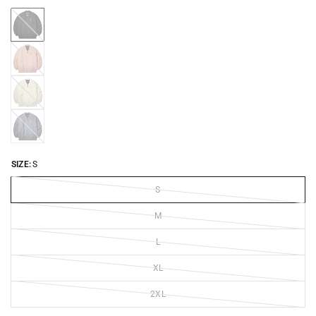
BLACK-
2446
ROSE-
CLOUD-
2446
IVORY-
2446
SELVEDGE-
DENIM-
2446
SIZE:
S
S
M
L
XL
2XL