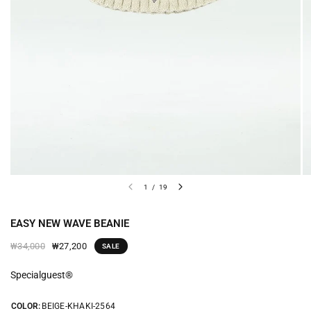
1
/
19
EASY NEW WAVE BEANIE
₩27,200
₩34,000
SALE
Specialguest®
COLOR:
BEIGE-KHAKI-2564