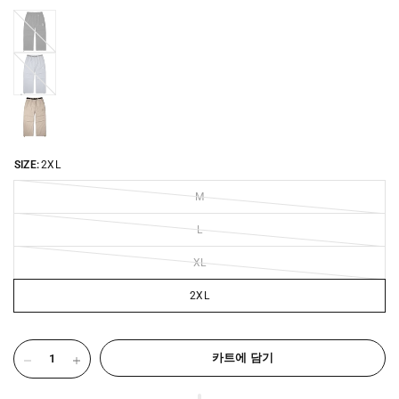
BLACK-
2429
BLUE-
MIRAGE-
2429
SIZE:
2XL
M
L
XL
2XL
카트에 담기