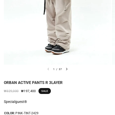
1
/
37
ORBAN ACTIVE PANTS R 3LAYER
₩197,400
₩329,000
SALE
Specialguest®
COLOR:
PINK-TINT-2429