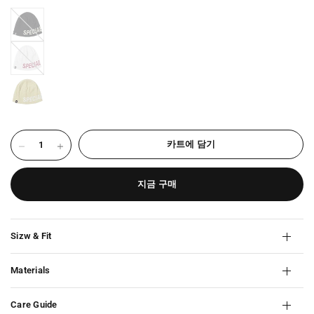
BLACK-
2577
CLOUD-
DANCER-
2577
카트에 담기
지금 구매
Sizw & Fit
Materials
Care Guide