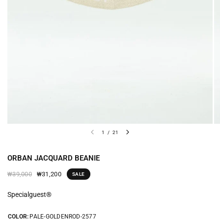
1
/
21
ORBAN JACQUARD BEANIE
₩31,200
₩39,000
SALE
Specialguest®
COLOR:
PALE-GOLDENROD-2577