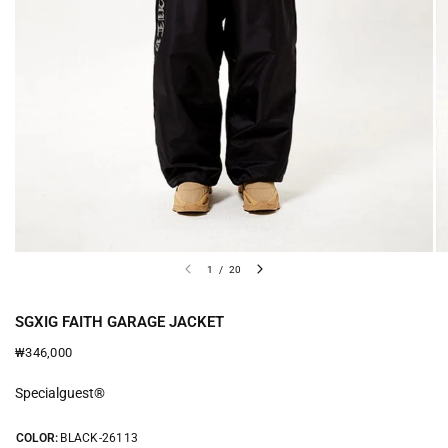
1
/
20
SGXIG FAITH GARAGE JACKET
₩346,000
Specialguest®
COLOR:
BLACK-26113