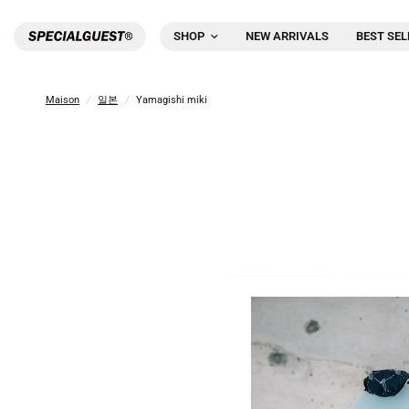
SHOP
NEW ARRIVALS
BEST SEL
Maison
/
일본
/
Yamagishi miki