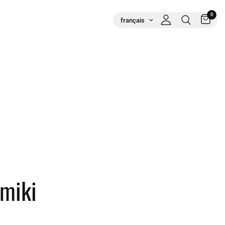
0
miki