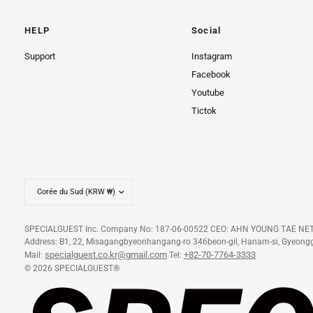
HELP
Social
Support
Instagram
Facebook
Youtube
Tictok
SPECIALGUEST Inc. Company No: 187-06-00522 CEO: AHN YOUNG TAE
Address: B1, 22, Misagangbyeonhangang-ro 346beon-gil, Hanam-si, Gyeongg
specialguest.co.kr@gmail.com
+82-70-7764-3333
Mail:
Tel:
© 2026 SPECIALGUEST®